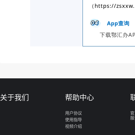
（https://zsx
04
App查询
下载鄂汇办A
关于我们
帮助中心
用户协议
官
服
使用指导
视频介绍